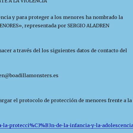
E A LA VIOLENCIA
encia y para proteger a los menores ha nombrado la
ENORES», representada por SERGIO ALADREN
acer a través del los siguientes datos de contacto del
dren@boadillamonsters.es
argar el protocolo de protección de menores frente a la
ra-la-protecci%C3%B3n-de-la-infancia-y-la-adolescenci