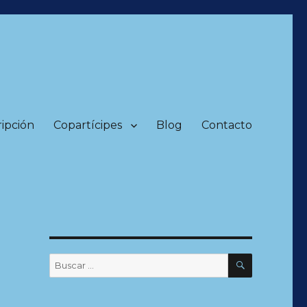
ripción
Copartícipes
Blog
Contacto
BUSCAR
Buscar
por: