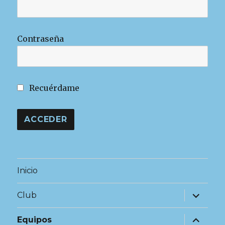
Contraseña
Recuérdame
Inicio
expande
Club
el
menú
inferior
expande
Equipos