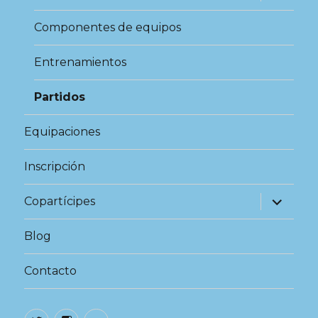
el
menú
inferior
Componentes de equipos
Entrenamientos
Partidos
Equipaciones
Inscripción
expande
Copartícipes
el
menú
inferior
Blog
Contacto