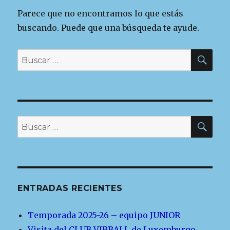
Parece que no encontramos lo que estás
buscando. Puede que una búsqueda te ayude.
BU
Buscar
por:
BU
Buscar
por:
ENTRADAS RECIENTES
Temporada 2025-26 – equipo JUNIOR
Visita del CLUB VIBBALL de Luxemburgo