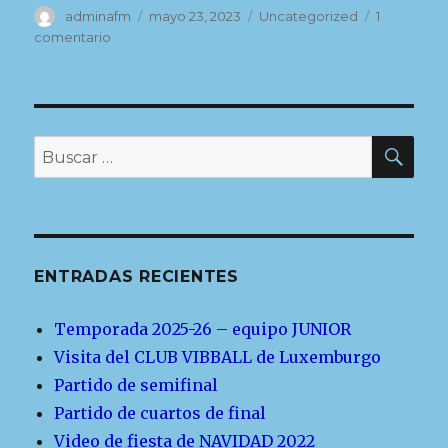
Autor
Publicado
Categorías
adminafm
mayo 23, 2023
Uncategorized
1
el
en
comentario
Partido
de
cuartos
de
final
BU
Buscar
por:
ENTRADAS RECIENTES
Temporada 2025-26 – equipo JUNIOR
Visita del CLUB VIBBALL de Luxemburgo
Partido de semifinal
Partido de cuartos de final
Video de fiesta de NAVIDAD 2022